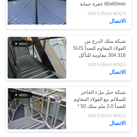
60x60mm حفرة حماية
السقوط
USD 5-25/m2 MOQ:5
سياسة
103
الاتصال
الخصوصية
X تيند شبكة الكابل
شبكة سلك الدرج من
الفولاذ المقاوم للصدأ SUS
304 316 مقاومة للتآكل
USD 5-25/m2 MOQ:5
الاتصال
31
شبكة حبل ملء الحاجز
للسلالم مع الفولاذ المقاوم
أسود أكسيد سلك حبل
للصدأ 2.0 ملم سلك 50 *
50 ملم فتحة
USD 5-25/m2 MOQ:5
الاتصال