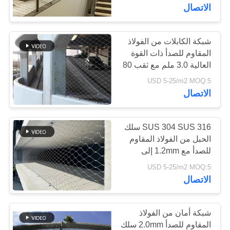
60mm حفرة لسلم الجسر
الاتصال
مراقبة
الجودة
شبكة الكابلات من الفولاذ
155
المقاوم للصدأ ذات القوة
العالية 3.0 ملم مع ثقب 80
شبكة الكابل الدرابزين
اتصل
* 80 ملم للشبكة السلكية
USD 5-25/m2 MOQ:5
المعمارية
بنا
الاتصال
أخبار
SUS 304 SUS 316 سلك
الحبل من الفولاذ المقاوم
للصدأ مع 1.2mm إلى
119
اطلب
4.0mm قطر السلك و 7x7
USD 5-25/m2 MOQ:5
اقتباس
7x19 هيكل الكابل
الاتصال
أفياري سلك المعاوضة
خريطة
شبكة أمان من الفولاذ
الموقع
المقاوم للصدأ 2.0mm سلك