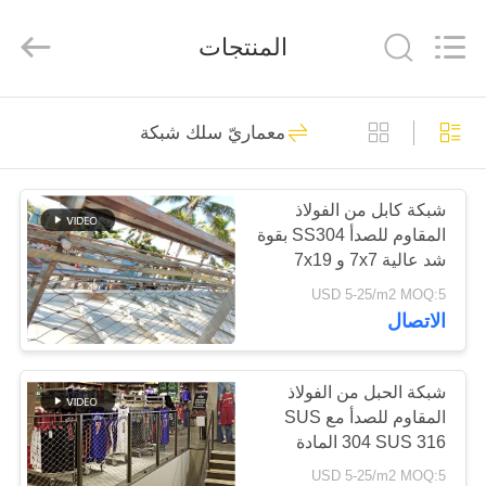
Yuntong
Metal
Wire
المنتجات
Mesh
Co.,Ltd.
All
Rights
Reserved.
الصفحة
204
معماريّ سلك شبكة
الرئيسية
سلك حبل شبكة
شبكة كابل من الفولاذ
منتجات
المقاوم للصدأ SS304 بقوة
شد عالية 7x7 و 7x19
معلومات
للشبكات السلكية
USD 5-25/m2 MOQ:5
المعمارية
الاتصال
عنا
146
شبكة أسلاك حديقة
جولة
شبكة الحبل من الفولاذ
المقاوم للصدأ مع SUS
في
الحيوان
304 SUS 316 المادة
المعمل
2.0MM السلك و 60 *
USD 5-25/m2 MOQ:5