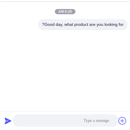
6:20 AM
مراقبة
الجودة
Good day, what product are you looking for?
اتصل
بنا
أخبار
اطلب
اقتباس
شرفة 1.2mm الفولاذ المقاوم للصدأ حبل شبكة المعاوضة
300x300mm هول
معماريّ سلك شبكة
2022-09-22
32 الرؤى
خريطة
الموقع