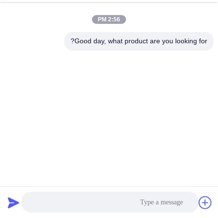
2:56 PM
مراقبة
الجودة
Good day, what product are you looking for?
اتصل
بنا
أخبار
اطلب
اقتباس
25x25mm 7x7 الفولاذ المقاوم للصدأ الطويق حبل مش CE
معماريّ سلك شبكة
2022-09-22
32 الرؤى
خريطة
الموقع