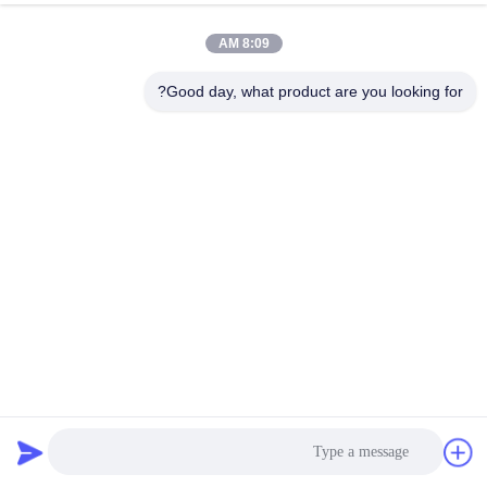
8:09 AM
مراقبة
الجودة
Good day, what product are you looking for?
اتصل
بنا
أخبار
اطلب
اقتباس
شبكة سلكية معمارية لجدار الحدود بحبل 2.5 ملم سلك
معماريّ سلك شبكة
2022-09-22
32 الرؤى
خريطة
الموقع