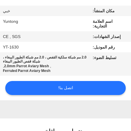
مكان المنشأ:
خبي
مراقبة
اسم العلامة
Yuntong
الجودة
التجارية:
إصدار الشهادات:
CE , SGS
اتصل
رقم الموديل:
YT-1630
بنا
تسليط الضوء:
2.0 مم شبكة سلكية القفص ، 2.0 مم شبكة الطيور الببغاء ،
شبكة قفص الطيور الببغاء
,
,
2.0mm Parrot Aviary Mesh
أخبار
Ferruled Parrot Aviary Mesh
اتصل بنا!
اطلب
اقتباس
خريطة
الموقع