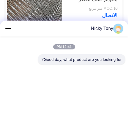
مصقول السطح
MOQ:10 متر مربع
الاتصال
Nicky Tony
فئات شعبية
جميع
12:41 PM
شبكة أسلاك حديقة
Good day, what product are you looking for?
سلك حبل شبكة
الحيوان
شبكة الكابل الدرابزين
أفياري سلك المعاوضة
X تيند شبكة الكابل
أسود أكسيد سلك حبل
سلك حبل مصنع
معماريّ سلك شبكة
تريليس