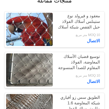
منتجات مماثلة
سياسة
معقود و فيرولد نوع
الخصوصية
ستينلس أسلاك الفولاذ
حبل القفص شبكة أسلاك
زو المشروع
MOQ:10 متر مربع
الاتصال
توسيع قضبان الأسلاك
المعاوضة، الفولاذ
المقاوم للصدأ المنسوجة
الطيور قفص الاتهام
MOQ:10 متر مربع
شبكة سلكية
الاتصال
الطويق سس زو أفياري
شبكة المعاوضة 1.6
ملليمتر سلك القطر