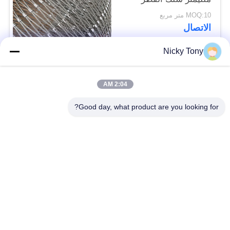
مصقول السطح
MOQ:10 متر مربع
الاتصال
Nicky Tony
فئات شعبية
جميع
2:04 AM
شبكة أسلاك حديقة
Good day, what product are you looking for?
سلك حبل شبكة
الحيوان
شبكة الكابل الدرابزين
أفياري سلك المعاوضة
X تيند شبكة الكابل
أسود أكسيد سلك حبل
سلك حبل مصنع
معماريّ سلك شبكة
تريليس