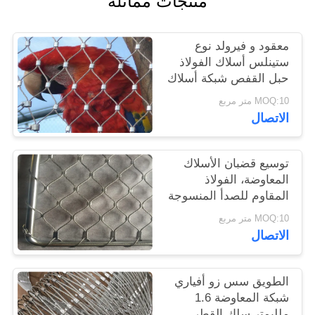
منتجات مماثلة
سياسة
معقود و فيرولد نوع
الخصوصية
ستينلس أسلاك الفولاذ
حبل القفص شبكة أسلاك
زو المشروع
MOQ:10 متر مربع
الاتصال
توسيع قضبان الأسلاك
المعاوضة، الفولاذ
المقاوم للصدأ المنسوجة
الطيور قفص الاتهام
MOQ:10 متر مربع
شبكة سلكية
الاتصال
الطويق سس زو أفياري
شبكة المعاوضة 1.6
ملليمتر سلك القطر