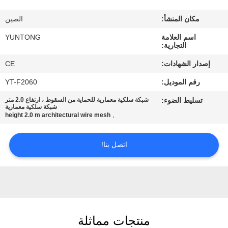
مكان المنشأ:
الصين
مراقبة
اسم العلامة
YUNTONG
الجودة
التجارية:
إصدار الشهادات:
CE
اتصل
رقم الموديل:
YT-F2060
بنا
تسليط الضوء:
شبكة سلكية معمارية للحماية من السقوط ، ارتفاع 2.0 متر
شبكة سلكية معمارية
,
height 2.0 m architectural wire mesh
أخبار
اتصل بنا!
اطلب
اقتباس
خريطة
منتجات مماثلة
الموقع