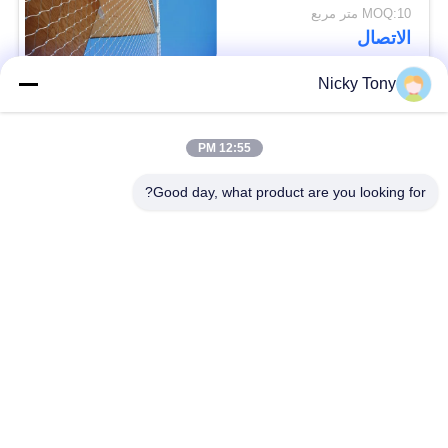
الكسوة
MOQ:10 متر مربع
الاتصال
Nicky Tony
فئات شعبية
جميع
12:55 PM
شبكة أسلاك حديقة
Good day, what product are you looking for?
سلك حبل شبكة
الحيوان
شبكة الكابل الدرابزين
أفياري سلك المعاوضة
X تيند شبكة الكابل
أسود أكسيد سلك حبل
سلك حبل مصنع
معماريّ سلك شبكة
تريليس