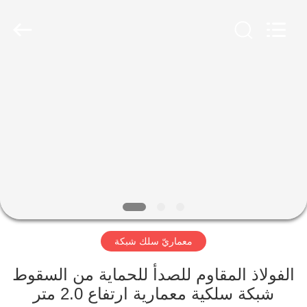
Yuntong
Metal
Wire
Mesh
Co.,Ltd.
All
Rights
Reserved.
الصفحة
الرئيسية
منتجات
معلومات
عنا
معماريّ سلك شبكة
جولة
في
الفولاذ المقاوم للصدأ للحماية من السقوط
شبكة سلكية معمارية ارتفاع 2.0 متر
المعمل