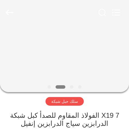
Yuntong
Metal
Wire
Mesh
Co.,Ltd.
All
Rights
Reserved.
الصفحة
الرئيسية
منتجات
معلومات
عنا
سلك حبل شبكة
جولة
في
7 X19 الفولاذ المقاوم للصدأ كبل شبكة
الدرابزين سياج الدرابزين إنفيل
المعمل