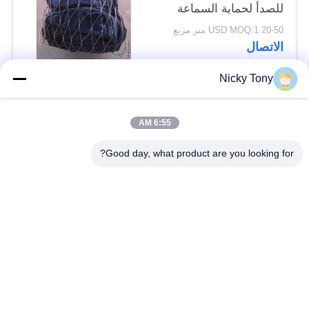
للصدأ لحماية السماعة
من السقوط
20-50 USD MOQ:1 متر مربع
الاتصال
Nicky Tony
فئات شعبية
جميع
6:55 AM
شبكة أسلاك حديقة
Good day, what product are you looking for?
سلك حبل شبكة
الحيوان
شبكة الكابل الدرابزين
أفياري سلك المعاوضة
X تيند شبكة الكابل
أسود أكسيد سلك حبل
سلك حبل مصنع
معماريّ سلك شبكة
تريليس