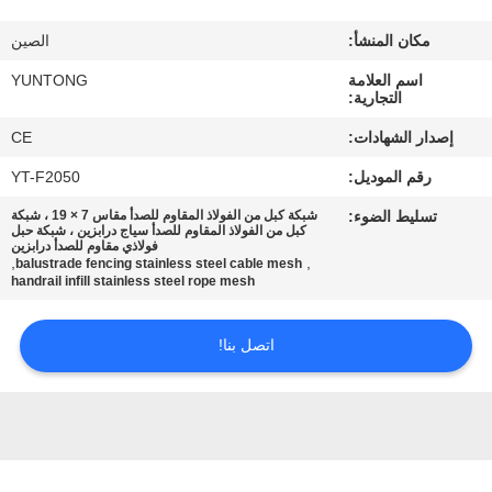
مكان المنشأ:
الصين
مراقبة
اسم العلامة
YUNTONG
الجودة
التجارية:
إصدار الشهادات:
CE
اتصل
رقم الموديل:
YT-F2050
بنا
تسليط الضوء:
شبكة كبل من الفولاذ المقاوم للصدأ مقاس 7 × 19 ، شبكة
كبل من الفولاذ المقاوم للصدأ سياج درابزين ، شبكة حبل
فولاذي مقاوم للصدأ درابزين
أخبار
,
,
balustrade fencing stainless steel cable mesh
handrail infill stainless steel rope mesh
اطلب
اتصل بنا!
اقتباس
خريطة
الموقع