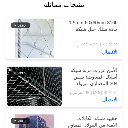
منتجات مماثلة
سياسة
1.5mm 60x60mm 316L
الخصوصية
مادة سلك حبل شبكة
20-50 USD MOQ:1 * 1 م
الاتصال
الأمن عززت مرنة شبكة
أسلاك المعاوضة سس
304 المعماري فيرولد
السياج
20-50 USD MOQ:10 متر مربع
الاتصال
حقيبة شبكة الكابلات
الآمنة من الفولاذ المقاوم