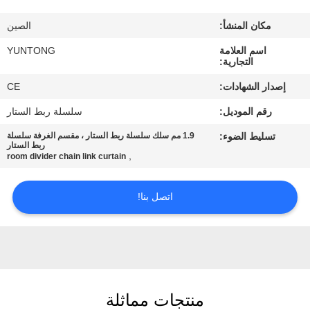
مكان المنشأ:
الصين
مراقبة
اسم العلامة
YUNTONG
الجودة
التجارية:
إصدار الشهادات:
CE
اتصل
رقم الموديل:
سلسلة ربط الستار
بنا
تسليط الضوء:
1.9 مم سلك سلسلة ربط الستار ، مقسم الغرفة سلسلة
ربط الستار
,
room divider chain link curtain
أخبار
اتصل بنا!
اطلب
اقتباس
خريطة
منتجات مماثلة
الموقع