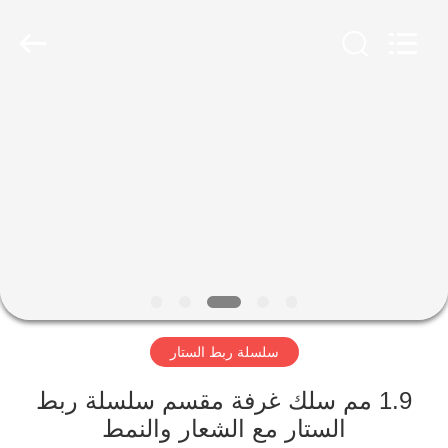
Yuntong
Metal
Wire
Mesh
Co.,Ltd.
All
Rights
Reserved.
الصفحة
الرئيسية
منتجات
معلومات
عنا
سلسلة ربط الستار
جولة
في
1.9 مم سلك غرفة مقسم سلسلة ربط
الستار مع الشعار والنمط
المعمل