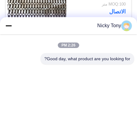
سمك
MOQ:100 متر
الاتصال
Nicky Tony
فئات شعبية
جميع
2:26 PM
شبكة أسلاك حديقة
Good day, what product are you looking for?
سلك حبل شبكة
الحيوان
شبكة الكابل الدرابزين
أفياري سلك المعاوضة
X تيند شبكة الكابل
أسود أكسيد سلك حبل
سلك حبل مصنع
معماريّ سلك شبكة
تريليس