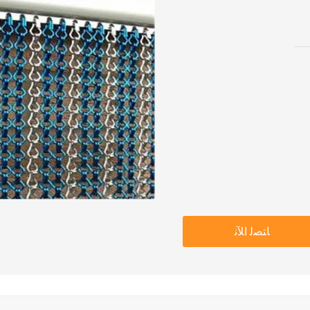
ﺎﺘﺼﻟ ﺍﻶﻧ