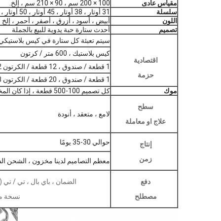
مقياس عادى
100 × 200 سم ، 90 × 210 سم ، إلخ.
سلسلة
31 أوتار ، 38 أوتار ، 45 أوتار ، 50 أوتار ، 60 أوتار ، 90 أوتار ، إلخ
اللون
أبيض ، أسود ، أزرق ، أصفر ، أحمر ، إل
تصميم
أحدث ستارة حبة يدوية للبيع بالجملة
سيتم تعبئة كل ستارة في كيس بلاستيكي واحد ، ثم 20 
كيس بلاستيك ، 600 متر / كرتون
اقتصادية
1 قطعة / صندوق ، 12 قطعة / الكرتون 93x32x42 سم
حزمة
1 قطعة / صندوق ، 20 قطعة / الكرتون 93 × 32 × 62 سم
موك
كل تصميم 100-500 قطعة ، إذا كان المخزون ، والتفاوض
سطح
لامع ، متعقد ، أنودة
علاج او معاملة
حوالي 30-35 يومًا
إنتاج
زمن
معظم التصاميم لدينا مخزون ، الشحن ا
دفع
الضمان ، باي بال ، تي / تي (30-50٪ الدفع المسبق ، التوازن مقابل
مصطلح
نسخة من