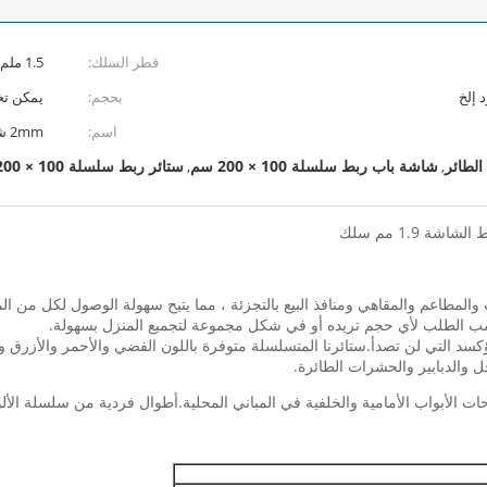
قطر السلك:
1.5 ملم 1.9 ملم
 إلخ
بحجم:
يمكن تخصيص 
اسم:
2mm شبكة CE سلسلة معدنية ربط الستائر للباب
الطائر
شاشة باب ربط سلسلة 100 × 200 سم
ستائر ربط سلسلة 100 × 200 سم شاشات تطير
,
,
 1.9 مم سلك
والمطاعم والمقاهي ومنافذ البيع بالتجزئة ، مما يتيح سهولة الوصول لكل من الم
حسب الطلب لأي حجم تريده أو في شكل مجموعة لتجميع المنزل بسهولة.
سد التي لن تصدأ.ستائرنا المتسلسلة متوفرة باللون الفضي والأحمر والأزرق وا
حل والدبابير والحشرات الطائرة.
ات الأبواب الأمامية والخلفية في المباني المحلية.أطوال فردية من سلسلة الأ