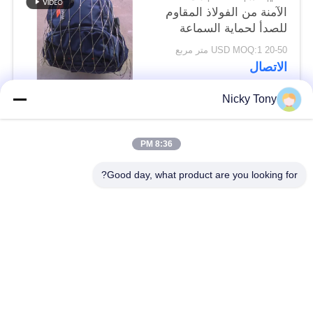
الآمنة من الفولاذ المقاوم
للصدأ لحماية السماعة
من السقوط
20-50 USD MOQ:1 متر مربع
الاتصال
Nicky Tony
فئات شعبية
جميع
8:36 PM
شبكة أسلاك حديقة
Good day, what product are you looking for?
سلك حبل شبكة
الحيوان
شبكة الكابل الدرابزين
أفياري سلك المعاوضة
X تيند شبكة الكابل
أسود أكسيد سلك حبل