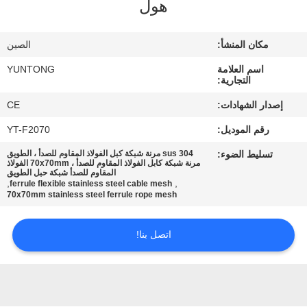
هول
مراقبة
مكان المنشأ:
الصين
الجودة
اسم العلامة
YUNTONG
التجارية:
اتصل
إصدار الشهادات:
CE
بنا
رقم الموديل:
YT-F2070
تسليط الضوء:
sus 304 مرنة شبكة كبل الفولاذ المقاوم للصدأ ، الطويق
أخبار
مرنة شبكة كابل الفولاذ المقاوم للصدأ ، 70x70mm الفولاذ
المقاوم للصدأ شبكة حبل الطويق
,
,
ferrule flexible stainless steel cable mesh
70x70mm stainless steel ferrule rope mesh
اطلب
اقتباس
اتصل بنا!
خريطة
الموقع