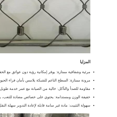
المزايا
مرئية وشفافية ممتازة: يوفر إمكانية رؤية دون عوائق مع الحف
مرونة ممتازة: السطح الناعم للشبكة يلامس بأمان فراء الحي
مقاومة للصدأ والتآكل: خالية من الصيانة مع عمر خدمة طويل ل
خفيفة الوزن ومستدامة: يحتوي على خصائص مضادة للتعب، وقو
سهولة التثبيت: مادة غير سامة قابلة لإعادة التدوير سهلة ال