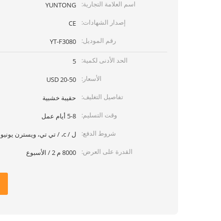
اسم العلامة التجارية:
YUNTONG
إصدار الشهادات:
CE
رقم الموديل:
YT-F3080
الحد الأدنى لكمية:
5
الأسعار:
20-50 USD
تفاصيل التغليف:
حقيبة خشبية
وقت التسليم:
5-8 أيام عمل
شروط الدفع:
ل / c، / تي تي، ويسترن يونيون
القدرة على العرض:
8000 م 2 / الأسبوع