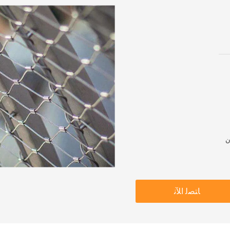
ﺎﺘﺼﻟ ﺍﻶﻧ