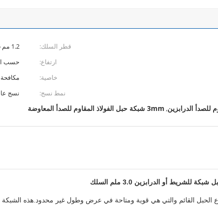
قطر السلك:
1.2 مم 1.5 مم 2.0 مم 2.5 مم 3.0 مم 4.0 مم
ارتفاع:
حسب ا
خاصية:
مكافحة 
نمط نسج:
نسج عاد
م للصدأ الدرابزين
3mm شبكة حبل الفولاذ المقاوم للصدأ المعاوضة
,
لشريط أو الدرابزين 3.0 ملم السلك
نوع الحبل القائم والتي هي قوية ومتاحة في عرض وطول غير محدود.هذه الشبكة 