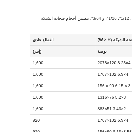
متوفر في هيكليتين: 7 × 7 و 7 × 19. أقطار سلك الفولاذ المقاوم للصدأ القياسية تشمل 1/8 "، 3/32"، 1/12"، 1/16"، و 3/64". تتضمن أحجام فتحات الشبكة
الشبكة (W × H)
انقطاع عادي
بوصة
(إيبز)
1,600
4.75×8.2
1,600
4×6.9 102×1767
1,600
3.5 × 6.15 9
1,600
3×5.2 76×1316
1,600
2×3.46 51×883
920
4×6.9 102×1767
920
3.55×6.15 90×156