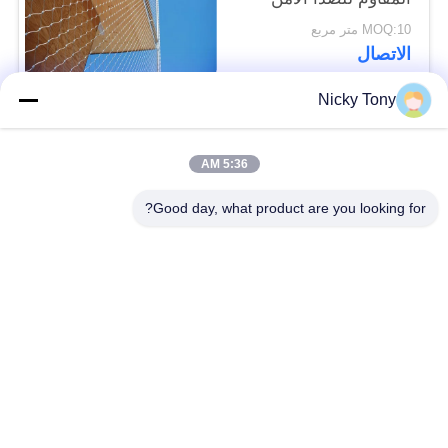
الكسوة
MOQ:10 متر مربع
الاتصال
Nicky Tony
فئات شعبية
جميع
5:36 AM
شبكة أسلاك حديقة
Good day, what product are you looking for?
سلك حبل شبكة
الحيوان
شبكة الكابل الدرابزين
أفياري سلك المعاوضة
X تيند شبكة الكابل
أسود أكسيد سلك حبل
سلك حبل مصنع
معماريّ سلك شبكة
تريليس