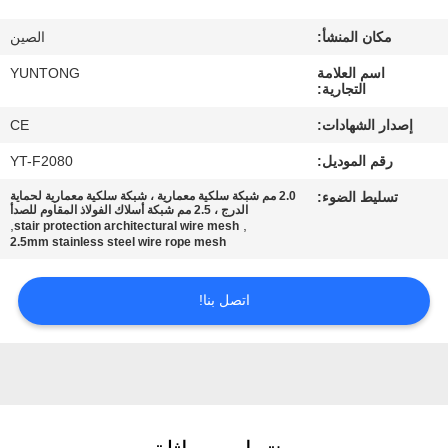
مكان المنشأ:
الصين
مراقبة
اسم العلامة
YUNTONG
الجودة
التجارية:
إصدار الشهادات:
CE
اتصل
رقم الموديل:
YT-F2080
بنا
تسليط الضوء:
2.0 مم شبكة سلكية معمارية ، شبكة سلكية معمارية لحماية
الدرج ، 2.5 مم شبكة أسلاك الفولاذ المقاوم للصدأ
,
,
stair protection architectural wire mesh
أخبار
2.5mm stainless steel wire rope mesh
اتصل بنا!
اطلب
اقتباس
خريطة
الموقع