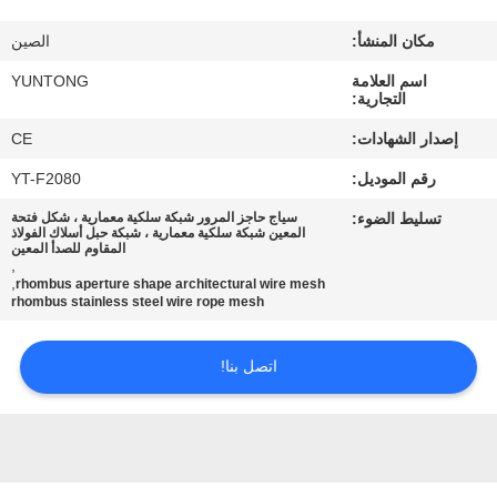
مكان المنشأ:
الصين
مراقبة
اسم العلامة
YUNTONG
الجودة
التجارية:
إصدار الشهادات:
CE
اتصل
رقم الموديل:
YT-F2080
بنا
تسليط الضوء:
سياج حاجز المرور شبكة سلكية معمارية ، شكل فتحة
المعين شبكة سلكية معمارية ، شبكة حبل أسلاك الفولاذ
المقاوم للصدأ المعين
أخبار
,
,
rhombus aperture shape architectural wire mesh
rhombus stainless steel wire rope mesh
اطلب
اتصل بنا!
اقتباس
خريطة
الموقع