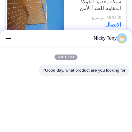
شبكة معدنية الفولاذ
المقاوم للصدأ الأمن
الكسوة
MOQ:10 متر مربع
الاتصال
Nicky Tony
فئات شعبية
جميع
10:23 AM
شبكة أسلاك حديقة
Good day, what product are you looking for?
سلك حبل شبكة
الحيوان
شبكة الكابل الدرابزين
أفياري سلك المعاوضة
X تيند شبكة الكابل
أسود أكسيد سلك حبل
سلك حبل مصنع
معماريّ سلك شبكة