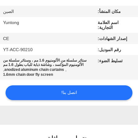
مكان المنشأ:
الصين
مراقبة
اسم العلامة
Yuntong
الجودة
التجارية:
إصدار الشهادات:
CE
اتصل
رقم الموديل:
YT-ACC-90210
بنا
تسليط الضوء:
ستائر سلسلة من الألومنيوم 1.6 مم ، وستائر سلسلة من
الألومنيوم المؤكسد ، وشاشة ذبابة للباب بطول 1.6 مم
,
,
anodized aluminum chain curtains
أخبار
1.6mm chain door fly screen
اتصل بنا!
اطلب
اقتباس
خريطة
الموقع