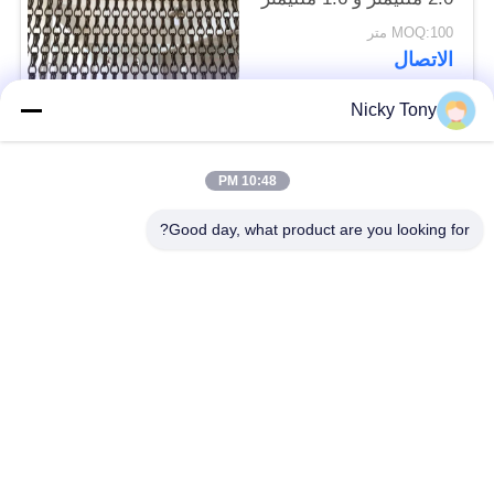
سمك
MOQ:100 متر
الاتصال
Nicky Tony
فئات شعبية
جميع
10:48 PM
شبكة أسلاك حديقة
Good day, what product are you looking for?
سلك حبل شبكة
الحيوان
شبكة الكابل الدرابزين
أفياري سلك المعاوضة
X تيند شبكة الكابل
أسود أكسيد سلك حبل
سلك حبل مصنع
معماريّ سلك شبكة
تريليس