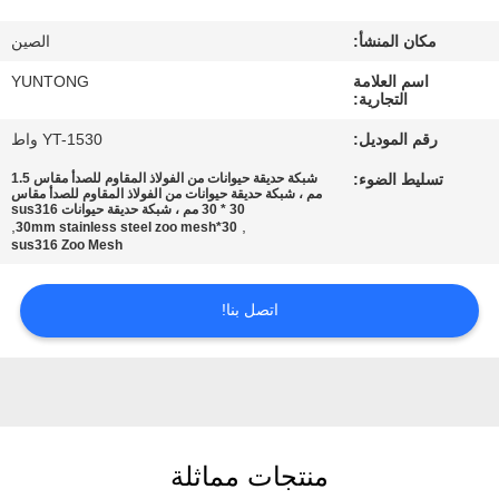
مكان المنشأ:
الصين
مراقبة
اسم العلامة
YUNTONG
الجودة
التجارية:
رقم الموديل:
YT-1530 واط
اتصل
تسليط الضوء:
شبكة حديقة حيوانات من الفولاذ المقاوم للصدأ مقاس 1.5
بنا
مم ، شبكة حديقة حيوانات من الفولاذ المقاوم للصدأ مقاس
30 * 30 مم ، شبكة حديقة حيوانات sus316
,
,
30*30mm stainless steel zoo mesh
sus316 Zoo Mesh
أخبار
اتصل بنا!
اطلب
اقتباس
خريطة
منتجات مماثلة
الموقع