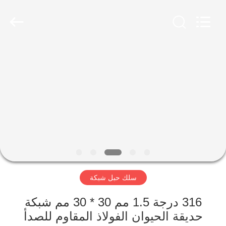
Yuntong
Metal
Wire
Mesh
Co.,Ltd.
All
Rights
Reserved.
الصفحة
الرئيسية
منتجات
معلومات
عنا
سلك حبل شبكة
جولة
في
316 درجة 1.5 مم 30 * 30 مم شبكة
حديقة الحيوان الفولاذ المقاوم للصدأ
المعمل