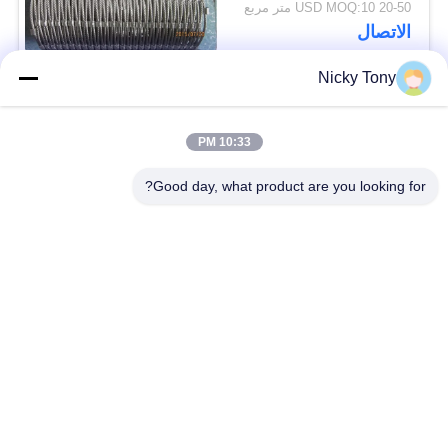
20-50 USD MOQ:10 متر مربع
الاتصال
Nicky Tony
فئات شعبية
جميع
10:33 PM
شبكة أسلاك حديقة
Good day, what product are you looking for?
سلك حبل شبكة
الحيوان
شبكة الكابل الدرابزين
أفياري سلك المعاوضة
X تيند شبكة الكابل
أسود أكسيد سلك حبل
سلك حبل مصنع
معماريّ سلك شبكة
تريليس