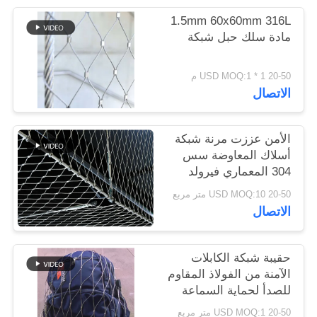
1.5mm 60x60mm 316L
سياسة
مادة سلك حبل شبكة
الخصوصية
20-50 USD MOQ:1 * 1 م
الاتصال
الأمن عززت مرنة شبكة
أسلاك المعاوضة سس
304 المعماري فيرولد
السياج
20-50 USD MOQ:10 متر مربع
الاتصال
حقيبة شبكة الكابلات
الآمنة من الفولاذ المقاوم
للصدأ لحماية السماعة
من السقوط
20-50 USD MOQ:1 متر مربع