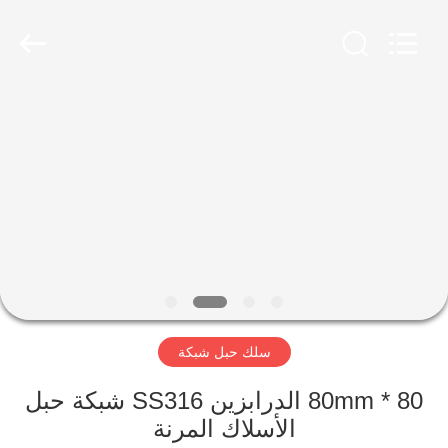
Yuntong
Metal
Wire
Mesh
Co.,Ltd.
All
Rights
Reserved.
الصفحة
الرئيسية
منتجات
معلومات
عنا
سلك حبل شبكة
جولة
في
80 * 80mm الدرابزين SS316 شبكة حبل
الأسلاك المرنة
المعمل