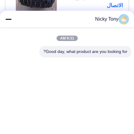
الاتصال
Nicky Tony
فئات شعبية
جميع
9:31 AM
شبكة أسلاك حديقة
Good day, what product are you looking for?
سلك حبل شبكة
الحيوان
شبكة الكابل الدرابزين
أفياري سلك المعاوضة
X تيند شبكة الكابل
أسود أكسيد سلك حبل
سلك حبل مصنع
معماريّ سلك شبكة
تريليس