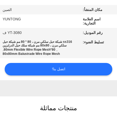
مكان المنشأ:
الصين
مراقبة
اسم العلامة
YUNTONG
الجودة
التجارية:
رقم الموديل:
YT-3080 ف
اتصل
تسليط الضوء:
ss316 شبكة حبل سلكي مرن ، 80 * 80 مم شبكة حبل
بنا
سلكي مرن ، 80x80 مم شبكة سلك حبل الدرابزين
,
,
80*80mm Flexible Wire Rope Mesh
80x80mm Balustrade Wire Rope Mesh
أخبار
اتصل بنا!
اطلب
اقتباس
خريطة
منتجات مماثلة
الموقع