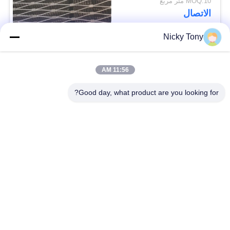
MOQ:10 متر مربع
الاتصال
Nicky Tony
فئات شعبية
جميع
11:56 AM
شبكة أسلاك حديقة
Good day, what product are you looking for?
سلك حبل شبكة
الحيوان
شبكة الكابل الدرابزين
أفياري سلك المعاوضة
X تيند شبكة الكابل
أسود أكسيد سلك حبل
سلك حبل مصنع
معماريّ سلك شبكة
تريليس