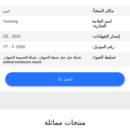
مكان المنشأ:
خبي
مراقبة
اسم العلامة
Yuntong
الجودة
التجارية:
إصدار الشهادات:
CE , SGS
اتصل
رقم الموديل:
YT - F-2050
بنا
تسليط الضوء:
,
شبكة حبل حبل حديقة الحيوان ، شبكة الضميمة الحيوان
animal enclosure mesh
أخبار
اتصل بنا!
اطلب
اقتباس
خريطة
منتجات مماثلة
الموقع