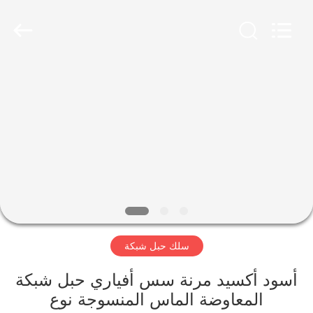
Yuntong
Metal
Wire
Mesh
Co.,Ltd.
All
Rights
Reserved.
الصفحة
الرئيسية
منتجات
معلومات
عنا
سلك حبل شبكة
جولة
في
أسود أكسيد مرنة سس أفياري حبل شبكة
المعاوضة الماس المنسوجة نوع
المعمل