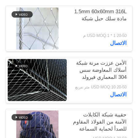
1.5mm 60x60mm 316L
سياسة
مادة سلك حبل شبكة
الخصوصية
20-50 USD MOQ:1 * 1 م
الاتصال
الأمن عززت مرنة شبكة
أسلاك المعاوضة سس
304 المعماري فيرولد
السياج
20-50 USD MOQ:10 متر مربع
الاتصال
حقيبة شبكة الكابلات
الآمنة من الفولاذ المقاوم
للصدأ لحماية السماعة
من السقوط