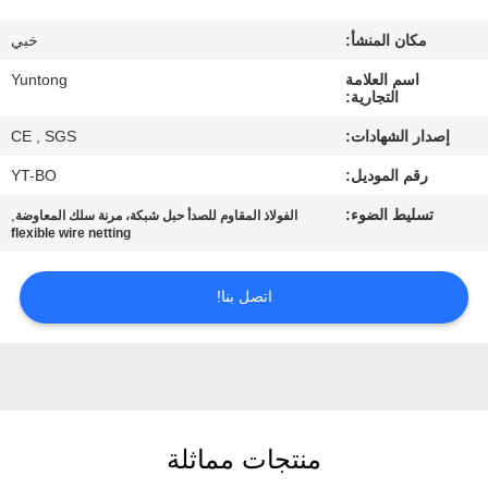
مكان المنشأ:
خبي
مراقبة
اسم العلامة
Yuntong
الجودة
التجارية:
إصدار الشهادات:
CE , SGS
اتصل
رقم الموديل:
YT-BO
بنا
تسليط الضوء:
,
الفولاذ المقاوم للصدأ حبل شبكة، مرنة سلك المعاوضة
flexible wire netting
أخبار
اتصل بنا!
اطلب
اقتباس
خريطة
منتجات مماثلة
الموقع