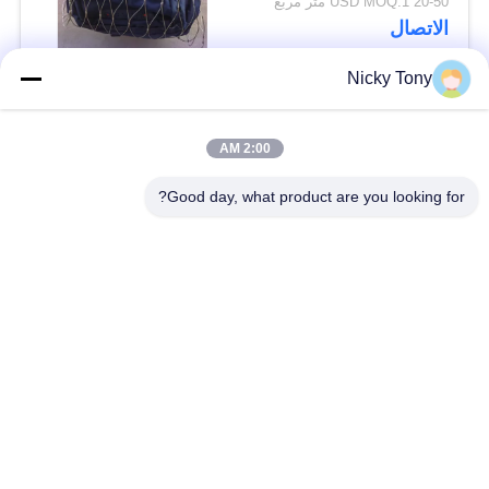
20-50 USD MOQ:1 متر مربع
الاتصال
Nicky Tony
فئات شعبية
جميع
2:00 AM
شبكة أسلاك حديقة
Good day, what product are you looking for?
سلك حبل شبكة
الحيوان
شبكة الكابل الدرابزين
أفياري سلك المعاوضة
X تيند شبكة الكابل
أسود أكسيد سلك حبل
سلك حبل مصنع
معماريّ سلك شبكة
تريليس