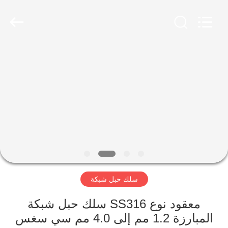
Yuntong
Metal
Wire
Mesh
Co.,Ltd.
All
Rights
Reserved.
الصفحة
الرئيسية
منتجات
معلومات
عنا
سلك حبل شبكة
جولة
في
معقود نوع SS316 سلك حبل شبكة
المبارزة 1.2 مم إلى 4.0 مم سي سغس
المعمل