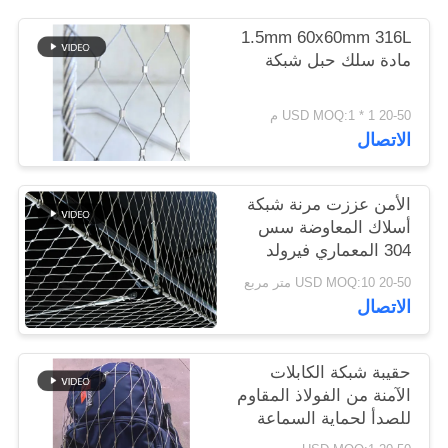
1.5mm 60x60mm 316L
سياسة
مادة سلك حبل شبكة
الخصوصية
20-50 USD MOQ:1 * 1 م
الاتصال
الأمن عززت مرنة شبكة
أسلاك المعاوضة سس
304 المعماري فيرولد
السياج
20-50 USD MOQ:10 متر مربع
الاتصال
حقيبة شبكة الكابلات
الآمنة من الفولاذ المقاوم
للصدأ لحماية السماعة
من السقوط