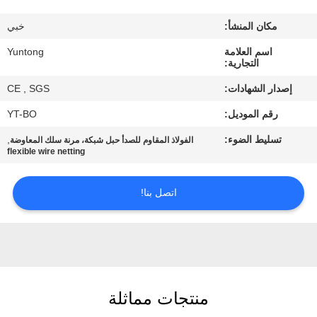
مكان المنشأ:
خبي
مراقبة
اسم العلامة
Yuntong
الجودة
التجارية:
إصدار الشهادات:
CE , SGS
اتصل
رقم الموديل:
YT-BO
بنا
تسليط الضوء:
,
الفولاذ المقاوم للصدأ حبل شبكة، مرنة سلك المعاوضة
flexible wire netting
أخبار
اتصل بنا!
اطلب
اقتباس
خريطة
منتجات مماثلة
الموقع