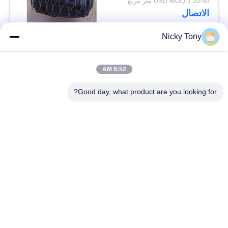
20-50 USD MOQ:1 متر مربع
الاتصال
Nicky Tony
فئات شعبية
جميع
8:52 AM
شبكة أسلاك حديقة
Good day, what product are you looking for?
سلك حبل شبكة
الحيوان
شبكة الكابل الدرابزين
أفياري سلك المعاوضة
X تيند شبكة الكابل
أسود أكسيد سلك حبل
سلك حبل مصنع
معماريّ سلك شبكة
تريليس