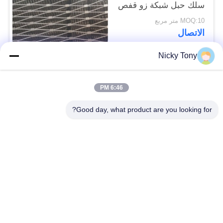
سلك حبل شبكة زو قفص
الاتهام المعاوضة
MOQ:10 متر مربع
الاتصال
Nicky Tony
فئات شعبية
جميع
6:46 PM
شبكة أسلاك حديقة
Good day, what product are you looking for?
سلك حبل شبكة
الحيوان
شبكة الكابل الدرابزين
أفياري سلك المعاوضة
X تيند شبكة الكابل
أسود أكسيد سلك حبل
سلك حبل مصنع
معماريّ سلك شبكة
تريليس