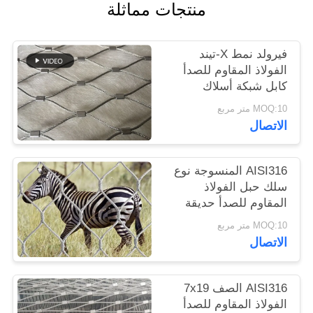
منتجات مماثلة
سياسة
فيرولد نمط X-تيند
الخصوصية
الفولاذ المقاوم للصدأ
كابل شبكة أسلاك
المعاوضة لحديقة الحيوان
MOQ:10 متر مربع
كسر مقاومة
الاتصال
AISI316 المنسوجة نوع
سلك حبل الفولاذ
المقاوم للصدأ حديقة
حيوان شبكة / الحيوان
MOQ:10 متر مربع
الضميمة المبارزة
الاتصال
AISI316 الصف 7x19
الفولاذ المقاوم للصدأ