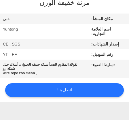
مرنة خفيفة الوزن
مراقبة
مكان المنشأ:
خبي
الجودة
اسم العلامة
Yuntong
التجارية:
اتصل
إصدار الشهادات:
CE , SGS
بنا
رقم الموديل:
YT - FF
تسليط الضوء:
الفولاذ المقاوم للصدأ شبكة حديقة الحيوان، أسلاك حبل
أخبار
شبكة زو
,
wire rope zoo mesh
اطلب
اتصل بنا!
اقتباس
خريطة
الموقع