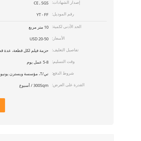
إصدار الشهادات:
CE , SGS
رقم الموديل:
YT - FF
الحد الأدنى لكمية:
10 متر مربع
الأسعار:
20-50 USD
تفاصيل التغليف:
حزمة فيلم لكل قطعة، عدة قطع معبأ
وقت التسليم:
5-8 عمل يوم
شروط الدفع:
تي/T، مؤسسة ويسترن يونيون، بأي بال
القدرة على العرض:
300Sqm / أسبوع