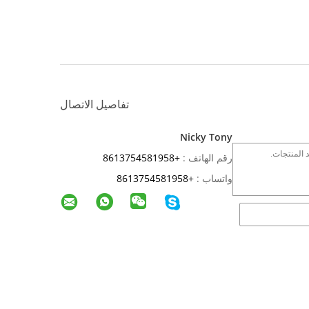
تفاصيل الاتصال
Nicky Tony
رقم الهاتف :
+8613754581958
واتساب :
+
8613754581958