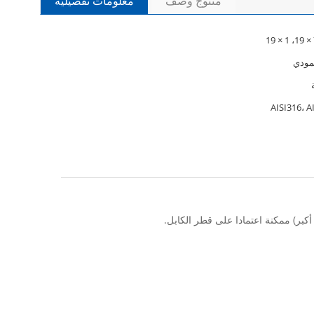
منتوج وصف
معلومات تفصيلية
مودي
AISI316، A