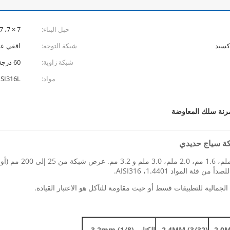
حبل البناء:
7 × 7، 7 × 19، 1 × 19
كسيد
شبكة التوجه:
افقي ع
شبكة زاوية:
60 درجة
مواد:
ISI316L
رنة سلك المعاوضة
كة سياج حديدي
 المواد 1.4401، AISI316.
لجمالية للتطبيقات قسط أو حيث مقاومة للتآكل هو الاعتبار القيادة.
2.0M
2.4MM (3/32)
الكتاب 3.2mm (1/8)