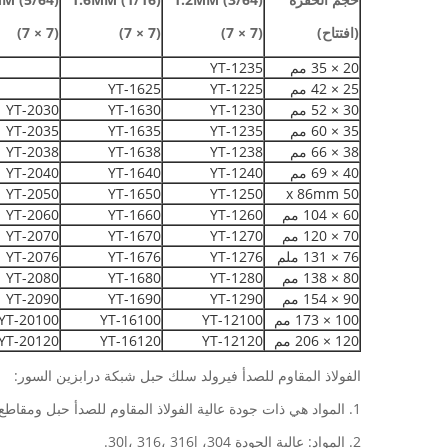
(افتتاح)
(7 × 7)
(7 × 7)
(7 × 7)
20 × 35 مم
YT-1235
25 × 42 مم
YT-1225
YT-1625
30 × 52 مم
YT-1230
YT-1630
YT-2030
35 × 60 مم
YT-1235
YT-1635
YT-2035
38 × 66 مم
YT-1238
YT-1638
YT-2038
40 × 69 مم
YT-1240
YT-1640
YT-2040
YT-2050
YT-1650
YT-1250
50 x 86mm
60 × 104 مم
YT-1260
YT-1660
YT-2060
70 × 120 مم
YT-1270
YT-1670
YT-2070
76 × 131 ملم
YT-1276
YT-1676
YT-2076
80 × 138 مم
YT-1280
YT-1680
YT-2080
90 × 154 مم
YT-1290
YT-1690
YT-2090
100 × 173 مم
YT-12100
YT-16100
YT-20100
120 × 206 مم
YT-12120
YT-16120
YT-20120
الفولاذ المقاوم للصدأ فيرولد سلك حبل شبكة درابزين السور:
1. المواد هي ذات جودة عالية الفولاذ المقاوم للصدأ حبل ومقاطع الفولاذ المقاوم للصدأ.
2. المواد: عالية الجودة 304، 30l، 316، 316l.