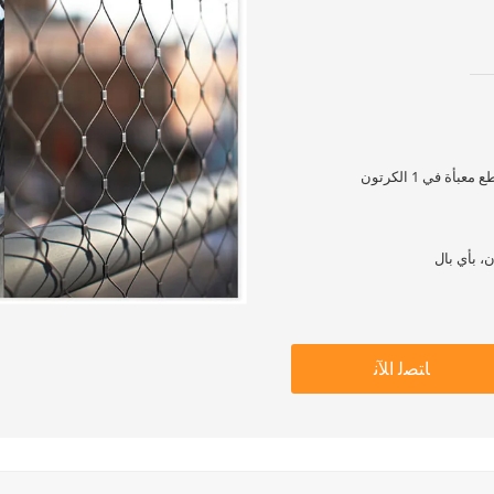
ة في 1 الكرتون
ﺎﺘﺼﻟ ﺍﻶﻧ