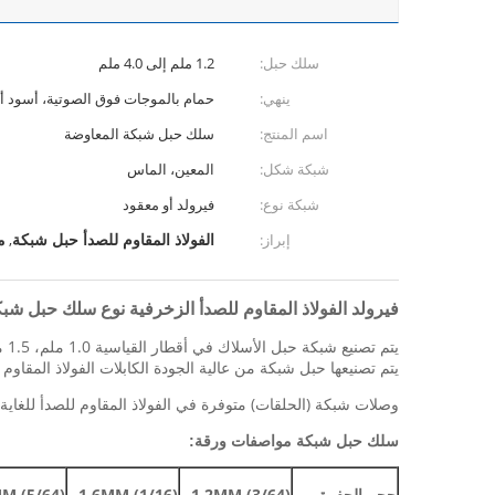
سلك حبل:
1.2 ملم إلى 4.0 ملم
ينهي:
حمام بالموجات فوق الصوتية، أسود أ
اسم المنتج:
سلك حبل شبكة المعاوضة
شبكة شكل:
المعين، الماس
شبكة نوع:
فيرولد أو معقود
الفولاذ المقاوم للصدأ حبل شبكة
م
إبراز:
,
فيرولد الفولاذ المقاوم للصدأ الزخرفية نوع سلك حبل شب
يتم تصنيع شبكة حبل الأسلاك في أقطار القياسية 1.0 ملم، 1.5 ملم، 1.6 مم، 2.0 ملم، 3.0 ملم و 3.2 مم. عرض شبكة من 25 إلى 200 مم (أو أكبر) ممكنة اعتمادا على قطر الكابل.
يتم تصنيعها حبل شبكة من عالية الجودة الكابلات الفولاذ المقاوم للصدأ من فئة
وصلات شبكة (الحلقات) متوفرة في الفولاذ المقاوم للصدأ للغاية ا
سلك حبل شبكة مواصفات ورقة:
حجم الحفرة
1.2MM (3/64)
1.6MM (1/16)
M (5/64)