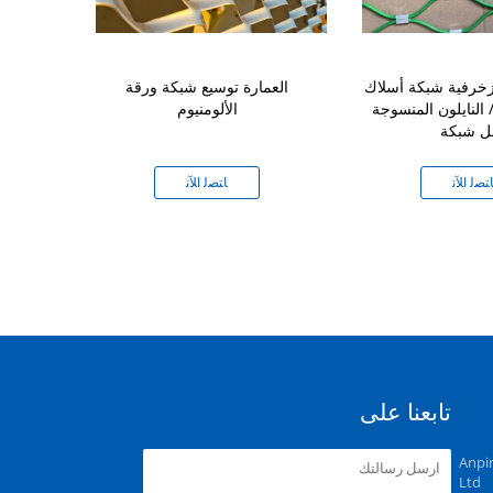
زخرفية شبكة أسلاك
العمارة توسيع شبكة ورقة
توسيع شبكة ال
/ النايلون المنسوجة
الألومنيوم
الملونة المن
ل شبكة
الجدار ا
ﺘﺼﻟ ﺍﻶﻧ
ﺎﺘﺼﻟ ﺍﻶﻧ
ﺎﺘ
تابعنا على
Anpi
Ltd