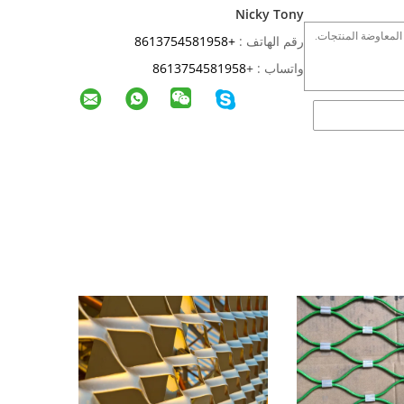
Nicky Tony
رقم الهاتف :
+8613754581958
واتساب :
+
8613754581958