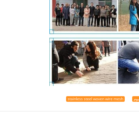
يوم
stainless steel woven wire mesh