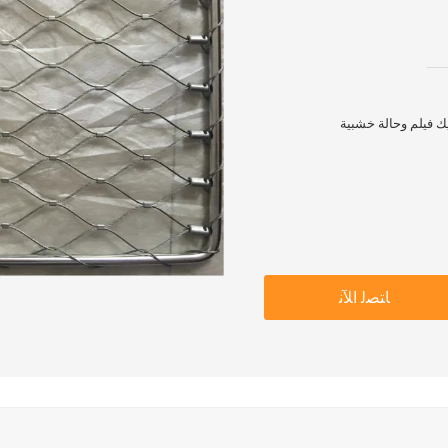
يك فيلم وحالة خشبية
ﺎﺘﺼﻟ ﺍﻶﻧ