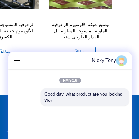
شبكة ورقة
توسيع شبكة الألومنيوم الزخرفية
الزخرفية المنسوجة
وم
الملونة المنسوجة المعاوضة ل
الألومنيوم خفيفة ال
الجدار الخارجي شنقا
الكسوة
ﻧ
ﺎﺘﺼﻟ ﺍﻶﻧ
ﺎﺘﺼﻟ ﺍﻶﻧ
Nicky Tony
9:18 PM
Good day, what product are you looking 
for?
الاقسام
حول نا
سلك حبل شبكة
مقدمة