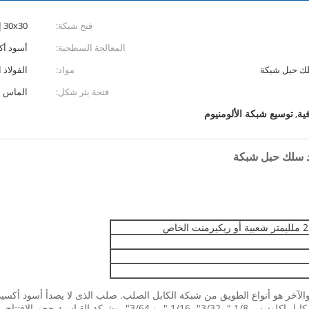
فتح شبكة:
30x30 إلى 100x100mm أو أكبر
المعالجة السطحية:
أسود أ
سلك حبل شبكة
مواد:
الفولاذ الم
فتحة بئر شكل:
الماس
ية
توسيع شبكة الألومنيوم
,