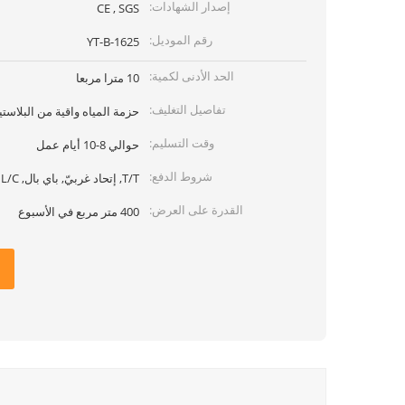
إصدار الشهادات:
CE , SGS
رقم الموديل:
YT-B-1625
الحد الأدنى لكمية:
10 مترا مربعا
تفاصيل التغليف:
حزمة المياه واقية من البلاست
وقت التسليم:
حوالي 8-10 أيام عمل
شروط الدفع:
T/T, إتحاد غربيّ, باي بال, L/C
القدرة على العرض:
400 متر مربع في الأسبوع