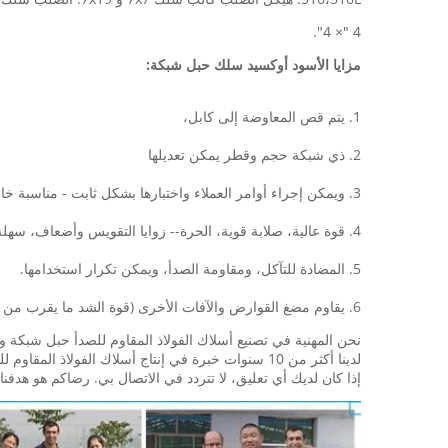
4 "× 4".
مزايا الأسود أوكسيد سلك حبل شبكة:
1. يتم قص المعاوضة إلى كابل،
2. ذي شبكة حجم وقطر يمكن تعديلها
3. ويمكن إجراء أوامر العملاء واختبارها بشكل ثابت - مناسبة خاصة للواجهات
4. قوة عالية، صلابة قوية، الحرة-- زوايا التقويس وأضعاف، سهلة للنقل والتقسيط.
5. المضادة للتآكل، ومقاومة الصدأ، ويمكن تكرار استخدامها.
6. يقاوم مضغ القوارض والآفات الأخرى (قوة الشد ما يقرب من 100-110،000 يسي)
نحن المهنية في تصنيع أسلاك الفولاذ المقاوم للصدأ حبل شبكة
لدينا أكثر من 10 سنوات خبرة في إنتاج أسلاك الفولاذ المقاوم للصدأ نسج حبل مش.
إذا كان لديك أي تعليق، لا تتردد في الاتصال بي. رضاكم هو هدفنا.