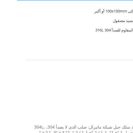
كسيد مصقول
قاوم للصدأ 316L 304
هناك نوعان، واحد هو أنواع المنسوجة من شبكة الكابل الصلب، والآخر هو أنواع الطويق من شبكة الكابل الصلب. صلب الذى لا يصدأ أسود أكسيد سلك حبل شبكة ماتيرال: صلب الذى لا يصدأ 304، 304L،