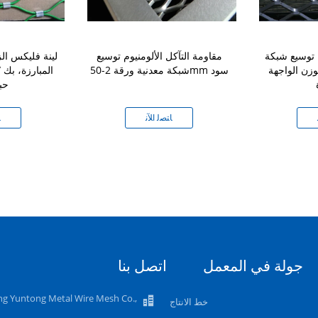
 توسيع شبكة
مقاومة التآكل الألومنيوم توسيع
لينة فليكس ال
وزن الواجهة
شبكة معدنية ورقة 2-50mm سود
المبارزة، بك 
حب
ﺎﺘﺼﻟ ﺍﻶﻧ
ﺎ
جولة في المعمل
اتصل بنا
ng Yuntong Metal Wire Mesh Co.,
خط الانتاج