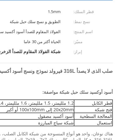
قطر السلك:
1.5mm
نسج نمط:
الطويق و نسج سلك حبل شبكة
اسم المنتج:
الفولاذ المقاوم للصدأ أسود أكسيد 
مميّز:
الحياة أكثر من 30 عاما
شبكة الفولاذ المقاوم للصدأ الزخرف
إبراز:
صلب الذى لا يصدأ 316L فيرولد نموذج ونسج أسود أكسيد سلك حبل شبكة
أسود أوكسيد سلك حبل شبكة مواصفة:
قطر الكابل
1.2 ملليمتر، 1.5 ملليمتر، 1.6 ملليمتر، 2.4 ملليمتر شعبية أو ريكيرمنت الخاص
فتح شبكة
20x20mm إلى 100x100mm أو أكبر
المعالجة السطحية
أسود أكسيد مصقول
استعمال
شبكة سياج المبارزة
316،316L. هيكل الصلب كالب سلك 7x7 و 7x19. الصلب سلك كابل إكلوديس 1/8 "، 3/32"، 1/16 "، و 3/64"، وشبكة القياسية حجم الافتتاح يشمل 1 "× 1"، 1-1 / 2 "× 1-1 / 2 "، 2" x 2 "، 3" x 3 "و