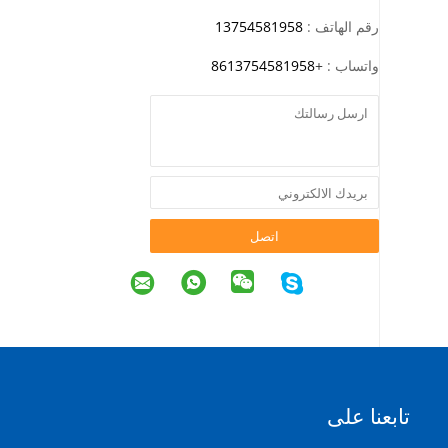
رقم الهاتف :
13754581958
واتساب :
+
8613754581958
اتصل
تابعنا على