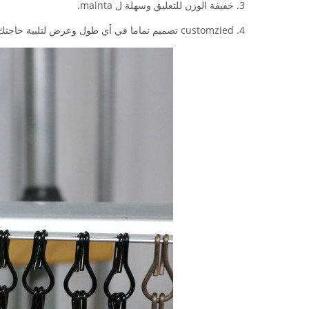
3. خفيفة الوزن للتعليق وسهلة ل mainta.
4. customzied تصميم تماما في أي طول وعرض لتلبية حاجتك الباب وطلب.