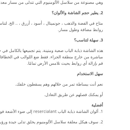
وهي مصنوعة من سلاسل الألومنيوم التي تتدلى من مسار معدني
2. يطير حجم الشاشة والألوان؟
روابط مضافة وطول مسار.
3. سهلة لتناسب؟
هذه الشاشة ذبابة الباب صعبة ومتينة. يتم تجميعها بالكامل في 
مباشرة من خارج منطقة الجزاء. فقط ضع اللوالب في الخطافات 
قم بإزالة أي روابط بحيث تلامس الأرض تمامًا.
سهل الاستخدام
نعم أنت ببساطة تمر من خلالهم وهم يسقطون خلفك.
أو يمكنك فصلهم عن طريق التعادل.
أفضلية
1. ألوان الشاشة ذبابة الباب resercialant إلى ضوء الأشعة فوق البنفسجية و exhit فقدان اللون طفيفة فقط في إعدادات في الهواء الطلق.
2. سوف هيكل معلقة سلاسل الألومنيوم يخلق تدلى جيدة ورؤية مثالية.