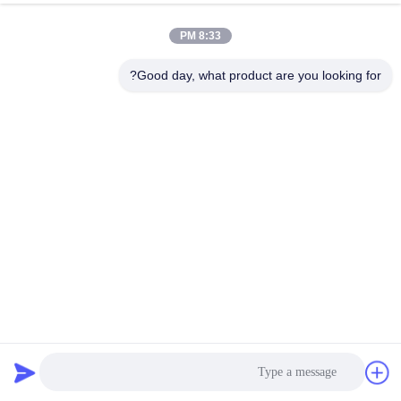
8:33 PM
مراقبة
الجودة
Good day, what product are you looking for?
اتصل
بنا
أخبار
اطلب
اقتباس
شبكة سلكية مقاومة للقلويات بقطر 1.2 مم
معماريّ سلك شبكة
2022-09-06
72 الرؤى
خريطة
الموقع