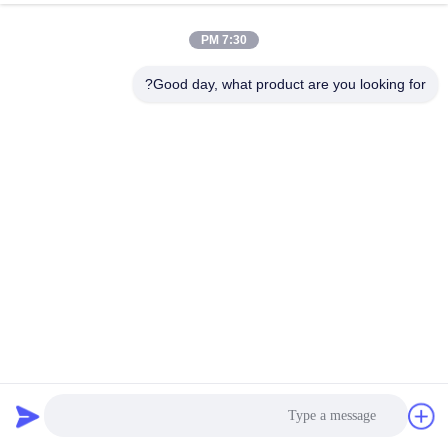
7:30 PM
مراقبة
الجودة
Good day, what product are you looking for?
اتصل
بنا
أخبار
اطلب
اقتباس
1.2 مم شبكة سلكية معمارية مخصصة ، شبكة سلك حبل Sus 316
معماريّ سلك شبكة
2022-08-18
72 الرؤى
خريطة
الموقع