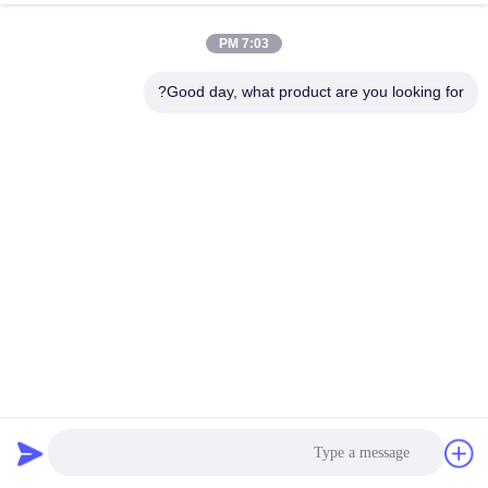
7:03 PM
مراقبة
الجودة
Good day, what product are you looking for?
اتصل
بنا
أخبار
اطلب
اقتباس
مرنة 304 أسلاك الفولاذ المقاوم للصدأ شبكة حبل للدرابزين أو
حديدي
سلك حبل شبكة
2025-10-21
35 الرؤى
خريطة
الموقع