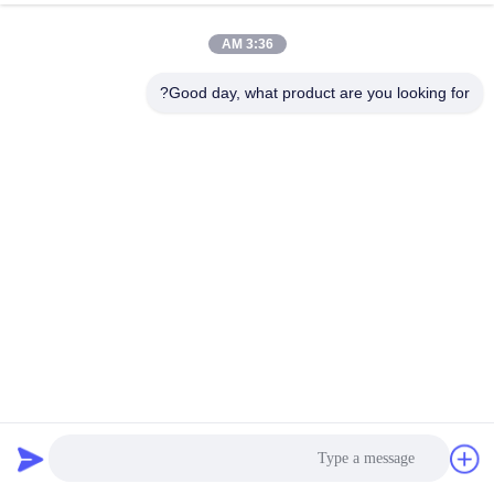
3:36 AM
مراقبة
الجودة
Good day, what product are you looking for?
اتصل
بنا
أخبار
اطلب
اقتباس
7 × 7 الفولاذ المقاوم للصدأ حبل شبكة عالية القوة سياج لأقفاص
الحيوانات
سلك حبل شبكة
2025-10-21
خريطة
الموقع