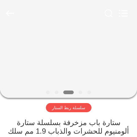
Yuntong
Metal
Wire
Mesh
Co.,Ltd.
All
Rights
Reserved.
الصفحة
الرئيسية
منتجات
معلومات
عنا
سلسلة ربط الستار
جولة
في
ستارة باب مزخرفة بسلسلة ستارة
ألومنيوم للحشرات والذباب 1.9 مم سلك
المعمل