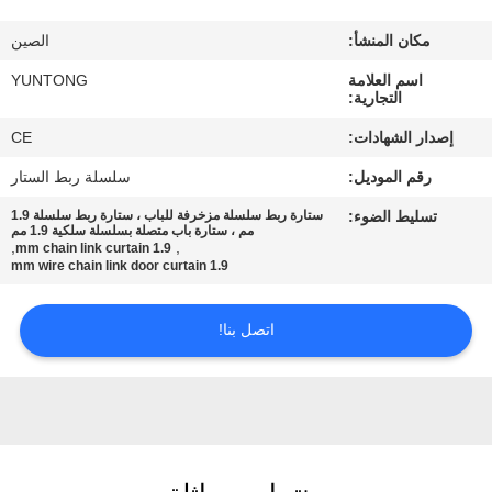
مكان المنشأ:
الصين
مراقبة
اسم العلامة
YUNTONG
الجودة
التجارية:
إصدار الشهادات:
CE
اتصل
رقم الموديل:
سلسلة ربط الستار
بنا
تسليط الضوء:
ستارة ربط سلسلة مزخرفة للباب ، ستارة ربط سلسلة 1.9
مم ، ستارة باب متصلة بسلسلة سلكية 1.9 مم
,
,
1.9 mm chain link curtain
أخبار
1.9 mm wire chain link door curtain
اتصل بنا!
اطلب
اقتباس
خريطة
الموقع