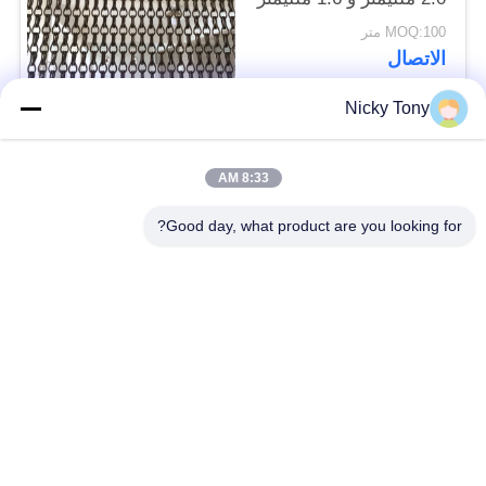
سمك
MOQ:100 متر
الاتصال
Nicky Tony
فئات شعبية
جميع
8:33 AM
شبكة أسلاك حديقة
Good day, what product are you looking for?
سلك حبل شبكة
الحيوان
شبكة الكابل الدرابزين
أفياري سلك المعاوضة
X تيند شبكة الكابل
أسود أكسيد سلك حبل
سلك حبل مصنع
معماريّ سلك شبكة
تريليس