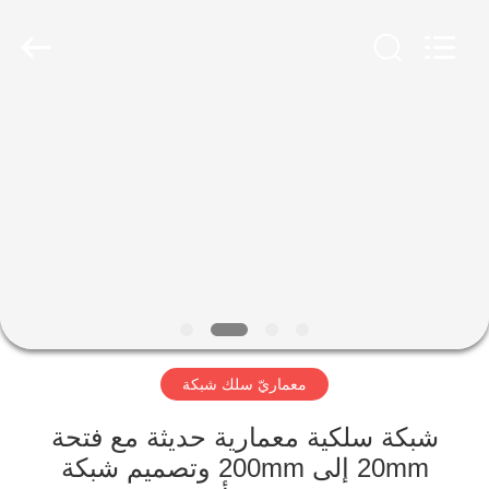
Yuntong
Metal
Wire
Mesh
Co.,Ltd.
All
Rights
Reserved.
الصفحة
الرئيسية
منتجات
معلومات
عنا
معماريّ سلك شبكة
جولة
في
شبكة سلكية معمارية حديثة مع فتحة
20mm إلى 200mm وتصميم شبكة
المعمل