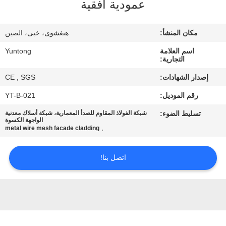
عمودية أفقية
مراقبة
مكان المنشأ:
هنغشوى، خبى، الصين
الجودة
اسم العلامة
Yuntong
التجارية:
اتصل
إصدار الشهادات:
CE , SGS
بنا
رقم الموديل:
YT-B-021
تسليط الضوء:
شبكة الفولاذ المقاوم للصدأ المعمارية، شبكة أسلاك معدنية
أخبار
الواجهة الكسوة
,
metal wire mesh facade cladding
اطلب
اتصل بنا!
اقتباس
خريطة
الموقع