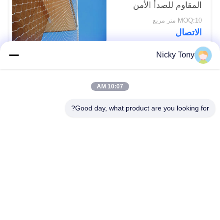
المقاوم للصدأ الأمن
الكسوة
MOQ:10 متر مربع
الاتصال
Nicky Tony
فئات شعبية
جميع
10:07 AM
شبكة أسلاك حديقة
Good day, what product are you looking for?
سلك حبل شبكة
الحيوان
شبكة الكابل الدرابزين
أفياري سلك المعاوضة
X تيند شبكة الكابل
أسود أكسيد سلك حبل
سلك حبل مصنع
معماريّ سلك شبكة
تريليس