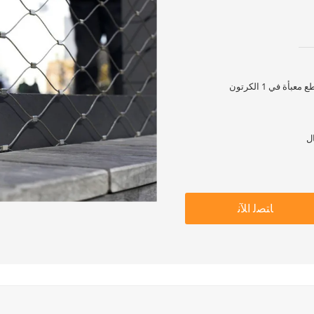
ة في 1 الكرتون
ﺎﺘﺼﻟ ﺍﻶﻧ