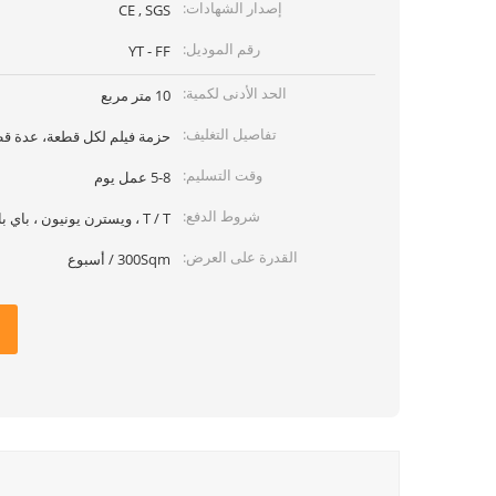
إصدار الشهادات:
CE , SGS
رقم الموديل:
YT - FF
الحد الأدنى لكمية:
10 متر مربع
تفاصيل التغليف:
حزمة فيلم لكل قطعة، عدة قطع معبأ
وقت التسليم:
5-8 عمل يوم
شروط الدفع:
T / T ، ويسترن يونيون ، باي بال
القدرة على العرض:
300Sqm / أسبوع