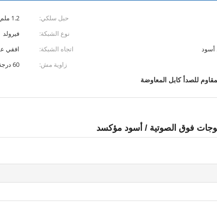
حبل سلكي:
1.2 ملم إلى 4.0 ملم
نوع الشبكة:
فيرولد
 أسود
اتجاه الشبكة:
افقي ع
زاوية مش:
60 درجة
لمقاوم للصدأ كابل المعاوضة