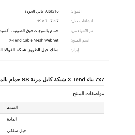
المواد:
AISI316 عالي الجودة
انشاءات حبل:
7 × 7 ، 7 × 19
تم الانتهاء من:
حمام بالموجات فوق الصوتية ، أكسيد
اسم المنتج:
X-Tend Cable Mesh Webnet
سلك حبل الطويق شبكة
الفولاذ ا
إبراز:
,
7x7 بناء X Tend شبكة كابل مرنة SS حمام بالموجات فوق الصوتية / أسود مؤكسد
مواصفات المنتج
السمة
المادة
حبل سلكي