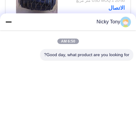
20-50 USD MOQ:1 متر مربع
الاتصال
Nicky Tony
فئات شعبية
جميع
6:50 AM
شبكة أسلاك حديقة
Good day, what product are you looking for?
سلك حبل شبكة
الحيوان
شبكة الكابل الدرابزين
أفياري سلك المعاوضة
X تيند شبكة الكابل
أسود أكسيد سلك حبل
سلك حبل مصنع
معماريّ سلك شبكة
تريليس