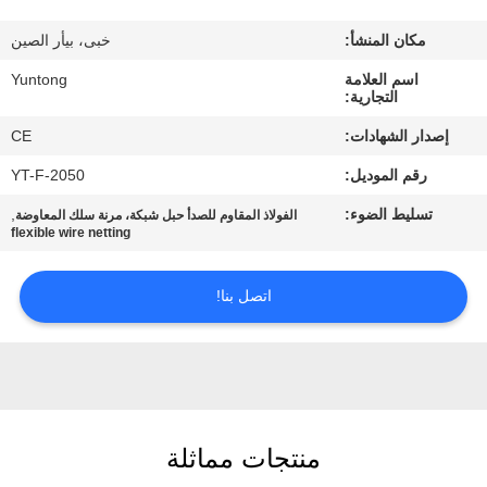
مكان المنشأ:
خبى، بيأر الصين
مراقبة
اسم العلامة
Yuntong
الجودة
التجارية:
إصدار الشهادات:
CE
اتصل
رقم الموديل:
YT-F-2050
بنا
تسليط الضوء:
,
الفولاذ المقاوم للصدأ حبل شبكة، مرنة سلك المعاوضة
flexible wire netting
أخبار
اتصل بنا!
اطلب
اقتباس
خريطة
منتجات مماثلة
الموقع