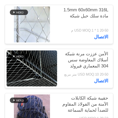
1.5mm 60x60mm 316L
سياسة
مادة سلك حبل شبكة
الخصوصية
20-50 USD MOQ:1 * 1 م
الاتصال
الأمن عززت مرنة شبكة
أسلاك المعاوضة سس
304 المعماري فيرولد
السياج
20-50 USD MOQ:10 متر مربع
الاتصال
حقيبة شبكة الكابلات
الآمنة من الفولاذ المقاوم
للصدأ لحماية السماعة
من السقوط